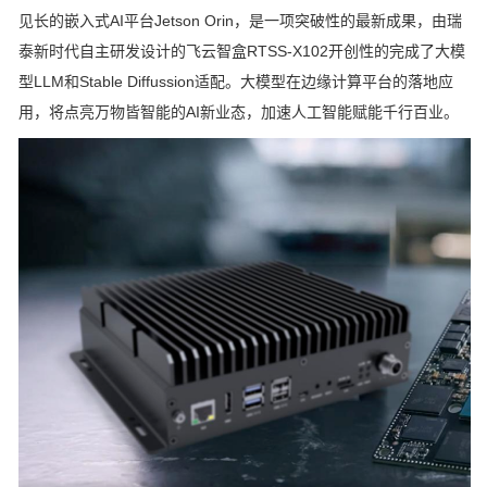
见长的嵌入式AI平台Jetson Orin，是一项突破性的最新成果，由瑞
泰新时代自主研发设计的飞云智盒RTSS-X102开创性的完成了大模
型LLM和Stable Diffussion适配。大模型在边缘计算平台的落地应
用，将点亮万物皆智能的AI新业态，加速人工智能赋能千行百业。