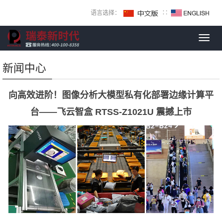
语言选择：
∷
Toggl
navig
新闻中心
向高效进阶！图像分析大模型私有化部署边缘计算平
台——飞云智盒 RTSS-Z1021U 震撼上市