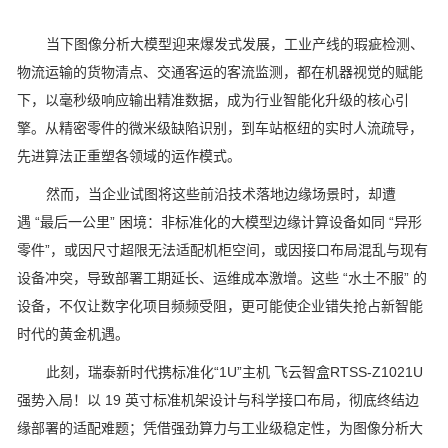
当下图像分析大模型迎来爆发式发展，工业产线的瑕疵检测、
物流运输的货物清点、交通客运的客流监测，都在机器视觉的赋能
下，以毫秒级响应输出精准数据，成为行业智能化升级的核心引
擎。从精密零件的微米级缺陷识别，到车站枢纽的实时人流疏导，
先进算法正重塑各领域的运作模式。
然而，当企业试图将这些前沿技术落地边缘场景时，却遭
遇 “最后一公里” 困境：非标准化的大模型边缘计算设备如同 “异形
零件”，或因尺寸超限无法适配机柜空间，或因接口布局混乱与现有
设备冲突，导致部署工期延长、运维成本激增。这些 “水土不服” 的
设备，不仅让数字化项目频频受阻，更可能使企业错失抢占新智能
时代的黄金机遇。
此刻，瑞泰新时代携标准化“1U”主机 飞云智盒RTSS-Z1021U
强势入局！以 19 英寸标准机架设计与科学接口布局，彻底终结边
缘部署的适配难题；凭借强劲算力与工业级稳定性，为图像分析大