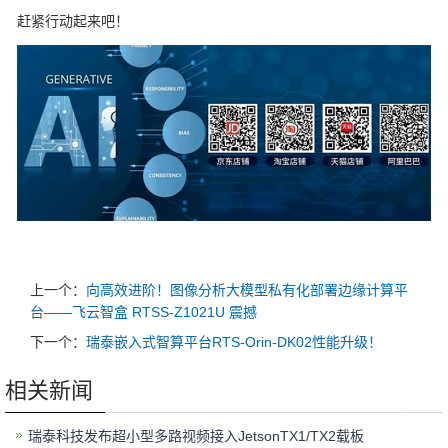
赶紧行动起来吧！
上一个：
向高效进阶！图像分析大模型私有化部署边缘计算平
台——飞云智盒 RTSS-Z1021U 震撼
下一个：
瑞泰嵌入式智算平台RTS-Orin-DK02性能升级！
相关新闻
瑞泰科技发布超小型多路视频接入JetsonTX1/TX2载板